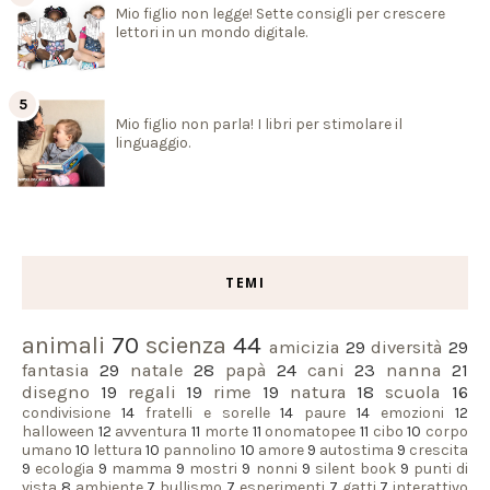
Mio figlio non legge! Sette consigli per crescere
lettori in un mondo digitale.
Mio figlio non parla! I libri per stimolare il
linguaggio.
TEMI
animali
70
scienza
44
amicizia
29
diversità
29
fantasia
29
natale
28
papà
24
cani
23
nanna
21
disegno
19
regali
19
rime
19
natura
18
scuola
16
condivisione
14
fratelli e sorelle
14
paure
14
emozioni
12
halloween
12
avventura
11
morte
11
onomatopee
11
cibo
10
corpo
umano
10
lettura
10
pannolino
10
amore
9
autostima
9
crescita
9
ecologia
9
mamma
9
mostri
9
nonni
9
silent book
9
punti di
vista
8
ambiente
7
bullismo
7
esperimenti
7
gatti
7
interattivo