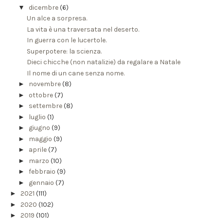
▼
dicembre
(6)
Un alce a sorpresa.
La vita è una traversata nel deserto.
In guerra con le lucertole.
Superpotere: la scienza.
Dieci chicche (non natalizie) da regalare a Natale
Il nome di un cane senza nome.
►
novembre
(8)
►
ottobre
(7)
►
settembre
(8)
►
luglio
(1)
►
giugno
(9)
►
maggio
(9)
►
aprile
(7)
►
marzo
(10)
►
febbraio
(9)
►
gennaio
(7)
►
2021
(111)
►
2020
(102)
►
2019
(101)