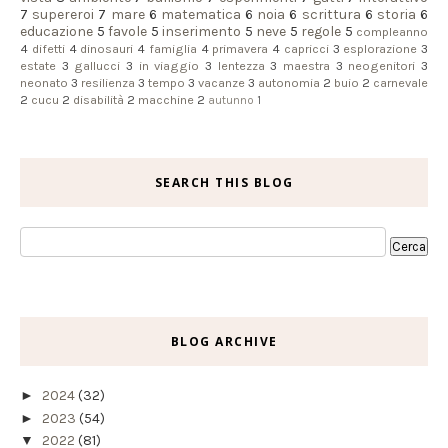
7
supereroi
7
mare
6
matematica
6
noia
6
scrittura
6
storia
6
educazione
5
favole
5
inserimento
5
neve
5
regole
5
compleanno
4
difetti
4
dinosauri
4
famiglia
4
primavera
4
capricci
3
esplorazione
3
estate
3
gallucci
3
in viaggio
3
lentezza
3
maestra
3
neogenitori
3
neonato
3
resilienza
3
tempo
3
vacanze
3
autonomia
2
buio
2
carnevale
2
cucu
2
disabilità
2
macchine
2
autunno
1
SEARCH THIS BLOG
BLOG ARCHIVE
►
2024
(32)
►
2023
(54)
▼
2022
(81)