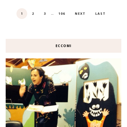
...
2
3
106
NEXT
LAST
1
ECCOMI