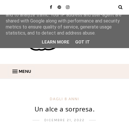
This site uses cookies from Google to deliver its services
and to analyze traffic. Your IP address and user-agent are
shared with Google along with performance and security
metrics to ensure quality of service, generate usage
statistics, and to detect and address abuse.
LEARN MORE
GOT IT
MENU
DAGLI 8 ANNI
Un alce a sorpresa.
DICEMBRE 21, 2022