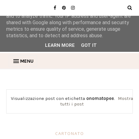
This site uses cookies from Google to deliver its services
and to analyze traffic. Your IP address and user-agent are
shared with Google along with performance and security
metrics to ensure quality of service, generate usage
statistics, and to detect and address abuse.
LEARN MORE
GOT IT
MENU
Visualizzazione post con etichetta
onomatopee
.
Mostra
tutti i post
CARTONATO