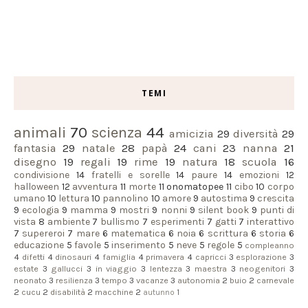
TEMI
animali
70
scienza
44
amicizia
29
diversità
29
fantasia
29
natale
28
papà
24
cani
23
nanna
21
disegno
19
regali
19
rime
19
natura
18
scuola
16
condivisione
14
fratelli e sorelle
14
paure
14
emozioni
12
halloween
12
avventura
11
morte
11
onomatopee
11
cibo
10
corpo
umano
10
lettura
10
pannolino
10
amore
9
autostima
9
crescita
9
ecologia
9
mamma
9
mostri
9
nonni
9
silent book
9
punti di
vista
8
ambiente
7
bullismo
7
esperimenti
7
gatti
7
interattivo
7
supereroi
7
mare
6
matematica
6
noia
6
scrittura
6
storia
6
educazione
5
favole
5
inserimento
5
neve
5
regole
5
compleanno
4
difetti
4
dinosauri
4
famiglia
4
primavera
4
capricci
3
esplorazione
3
estate
3
gallucci
3
in viaggio
3
lentezza
3
maestra
3
neogenitori
3
neonato
3
resilienza
3
tempo
3
vacanze
3
autonomia
2
buio
2
carnevale
2
cucu
2
disabilità
2
macchine
2
autunno
1