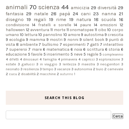
animali
70
scienza
44
amicizia
29
diversità
29
fantasia
29
natale
28
papà
24
cani
23
nanna
21
disegno
19
regali
19
rime
19
natura
18
scuola
16
condivisione
14
fratelli e sorelle
14
paure
14
emozioni
12
halloween
12
avventura
11
morte
11
onomatopee
11
cibo
10
corpo
umano
10
lettura
10
pannolino
10
amore
9
autostima
9
crescita
9
ecologia
9
mamma
9
mostri
9
nonni
9
silent book
9
punti di
vista
8
ambiente
7
bullismo
7
esperimenti
7
gatti
7
interattivo
7
supereroi
7
mare
6
matematica
6
noia
6
scrittura
6
storia
6
educazione
5
favole
5
inserimento
5
neve
5
regole
5
compleanno
4
difetti
4
dinosauri
4
famiglia
4
primavera
4
capricci
3
esplorazione
3
estate
3
gallucci
3
in viaggio
3
lentezza
3
maestra
3
neogenitori
3
neonato
3
resilienza
3
tempo
3
vacanze
3
autonomia
2
buio
2
carnevale
2
cucu
2
disabilità
2
macchine
2
autunno
1
SEARCH THIS BLOG