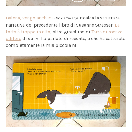
Balena, vengo anch'io!
ricalca la struttura
(link affiliato)
narrativa del precedente libro di Susanne Strasser,
La
torta è troppo in alto
, altro gioiellino di
Terre di mezzo
editore
di cui vi ho parlato di recente, e che ha catturato
completamente la mia piccola M.