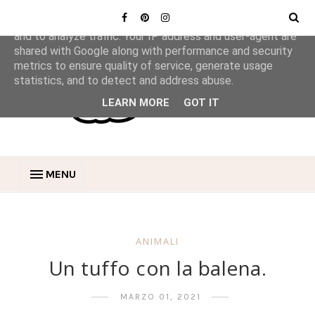
This site uses cookies from Google to deliver its services
and to analyze traffic. Your IP address and user-agent are
shared with Google along with performance and security
metrics to ensure quality of service, generate usage
statistics, and to detect and address abuse.
LEARN MORE
GOT IT
MENU
ANIMALI
Un tuffo con la balena.
MARZO 01, 2021