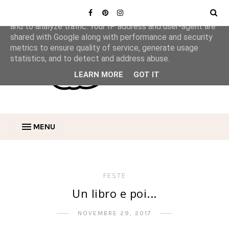
This site uses cookies from Google to deliver its services
and to analyze traffic. Your IP address and user-agent are
shared with Google along with performance and security
metrics to ensure quality of service, generate usage
statistics, and to detect and address abuse.
LEARN MORE
GOT IT
MENU
FESTE
Un libro e poi...
NOVEMBRE 29, 2017