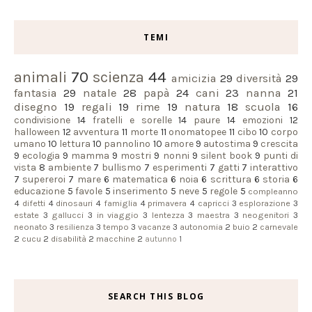
TEMI
animali
70
scienza
44
amicizia
29
diversità
29
fantasia
29
natale
28
papà
24
cani
23
nanna
21
disegno
19
regali
19
rime
19
natura
18
scuola
16
condivisione
14
fratelli e sorelle
14
paure
14
emozioni
12
halloween
12
avventura
11
morte
11
onomatopee
11
cibo
10
corpo
umano
10
lettura
10
pannolino
10
amore
9
autostima
9
crescita
9
ecologia
9
mamma
9
mostri
9
nonni
9
silent book
9
punti di
vista
8
ambiente
7
bullismo
7
esperimenti
7
gatti
7
interattivo
7
supereroi
7
mare
6
matematica
6
noia
6
scrittura
6
storia
6
educazione
5
favole
5
inserimento
5
neve
5
regole
5
compleanno
4
difetti
4
dinosauri
4
famiglia
4
primavera
4
capricci
3
esplorazione
3
estate
3
gallucci
3
in viaggio
3
lentezza
3
maestra
3
neogenitori
3
neonato
3
resilienza
3
tempo
3
vacanze
3
autonomia
2
buio
2
carnevale
2
cucu
2
disabilità
2
macchine
2
autunno
1
SEARCH THIS BLOG