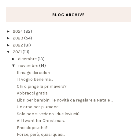
BLOG ARCHIVE
►
2024
(32)
►
2023
(54)
►
2022
(81)
▼
2021
(111)
►
dicembre
(13)
▼
novembre
(14)
Il mago dei colori
TI voglio bene ma...
Chi dipinge la primavera?
Abbracci gratis
Libri per bambini: le novità da regalare a Natale ...
Un orso per piumone.
Solo non si vedono i due loviuciù.
All I want for Christmas.
Enciclope...che?
Forse, però, quasi quasi...