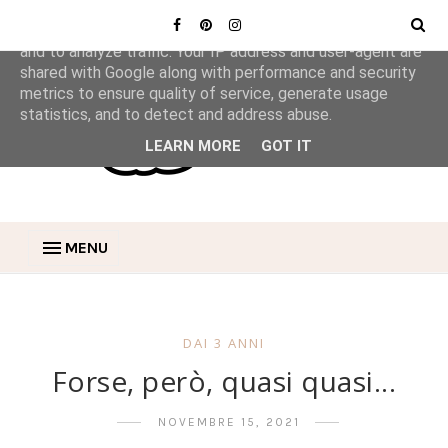
This site uses cookies from Google to deliver its services
and to analyze traffic. Your IP address and user-agent are
shared with Google along with performance and security
metrics to ensure quality of service, generate usage
statistics, and to detect and address abuse.
LEARN MORE
GOT IT
MENU
DAI 3 ANNI
Forse, però, quasi quasi...
NOVEMBRE 15, 2021