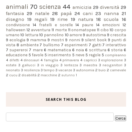
animali
70
scienza
44
amicizia
29
diversità
29
fantasia
29
natale
28
papà
24
cani
23
nanna
21
disegno
19
regali
19
rime
19
natura
18
scuola
16
condivisione
14
fratelli e sorelle
14
paure
14
emozioni
12
halloween
12
avventura
11
morte
11
onomatopee
11
cibo
10
corpo
umano
10
lettura
10
pannolino
10
amore
9
autostima
9
crescita
9
ecologia
9
mamma
9
mostri
9
nonni
9
silent book
9
punti di
vista
8
ambiente
7
bullismo
7
esperimenti
7
gatti
7
interattivo
7
supereroi
7
mare
6
matematica
6
noia
6
scrittura
6
storia
6
educazione
5
favole
5
inserimento
5
neve
5
regole
5
compleanno
4
difetti
4
dinosauri
4
famiglia
4
primavera
4
capricci
3
esplorazione
3
estate
3
gallucci
3
in viaggio
3
lentezza
3
maestra
3
neogenitori
3
neonato
3
resilienza
3
tempo
3
vacanze
3
autonomia
2
buio
2
carnevale
2
cucu
2
disabilità
2
macchine
2
autunno
1
SEARCH THIS BLOG