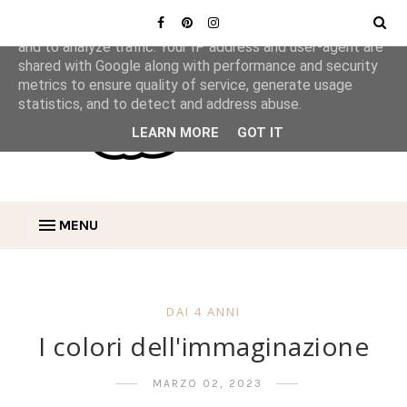
This site uses cookies from Google to deliver its services
and to analyze traffic. Your IP address and user-agent are
shared with Google along with performance and security
metrics to ensure quality of service, generate usage
statistics, and to detect and address abuse.
LEARN MORE
GOT IT
MENU
DAI 4 ANNI
I colori dell'immaginazione
MARZO 02, 2023