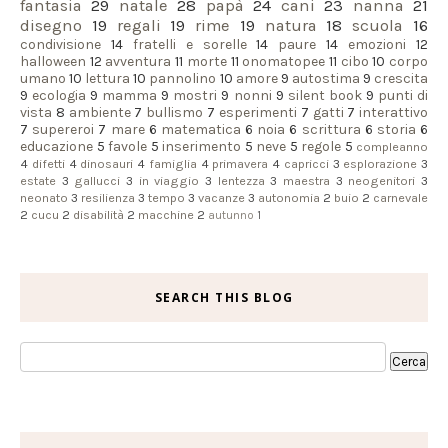
fantasia
29
natale
28
papà
24
cani
23
nanna
21
disegno
19
regali
19
rime
19
natura
18
scuola
16
condivisione
14
fratelli e sorelle
14
paure
14
emozioni
12
halloween
12
avventura
11
morte
11
onomatopee
11
cibo
10
corpo
umano
10
lettura
10
pannolino
10
amore
9
autostima
9
crescita
9
ecologia
9
mamma
9
mostri
9
nonni
9
silent book
9
punti di
vista
8
ambiente
7
bullismo
7
esperimenti
7
gatti
7
interattivo
7
supereroi
7
mare
6
matematica
6
noia
6
scrittura
6
storia
6
educazione
5
favole
5
inserimento
5
neve
5
regole
5
compleanno
4
difetti
4
dinosauri
4
famiglia
4
primavera
4
capricci
3
esplorazione
3
estate
3
gallucci
3
in viaggio
3
lentezza
3
maestra
3
neogenitori
3
neonato
3
resilienza
3
tempo
3
vacanze
3
autonomia
2
buio
2
carnevale
2
cucu
2
disabilità
2
macchine
2
autunno
1
SEARCH THIS BLOG