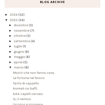
BLOG ARCHIVE
►
2024
(32)
▼
2023
(54)
►
dicembre
(5)
►
novembre
(7)
►
ottobre
(5)
►
settembre
(4)
►
luglio
(1)
►
giugno
(6)
►
maggio
(6)
►
aprile
(5)
▼
marzo
(8)
Mostri che non fanno cose.
La fortuna nel bosco
Tanto di cappello
Animali coi baffi.
A.A.A. capelli cercasi.
Io, il nemico.
Un osso a sorpresa.