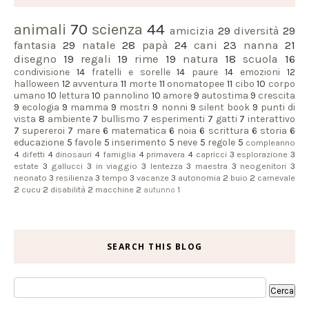
animali
70
scienza
44
amicizia
29
diversità
29
fantasia
29
natale
28
papà
24
cani
23
nanna
21
disegno
19
regali
19
rime
19
natura
18
scuola
16
condivisione
14
fratelli e sorelle
14
paure
14
emozioni
12
halloween
12
avventura
11
morte
11
onomatopee
11
cibo
10
corpo
umano
10
lettura
10
pannolino
10
amore
9
autostima
9
crescita
9
ecologia
9
mamma
9
mostri
9
nonni
9
silent book
9
punti di
vista
8
ambiente
7
bullismo
7
esperimenti
7
gatti
7
interattivo
7
supereroi
7
mare
6
matematica
6
noia
6
scrittura
6
storia
6
educazione
5
favole
5
inserimento
5
neve
5
regole
5
compleanno
4
difetti
4
dinosauri
4
famiglia
4
primavera
4
capricci
3
esplorazione
3
estate
3
gallucci
3
in viaggio
3
lentezza
3
maestra
3
neogenitori
3
neonato
3
resilienza
3
tempo
3
vacanze
3
autonomia
2
buio
2
carnevale
2
cucu
2
disabilità
2
macchine
2
autunno
1
SEARCH THIS BLOG