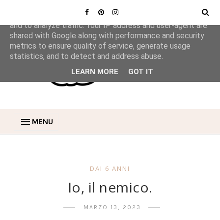
This site uses cookies from Google to deliver its services
and to analyze traffic. Your IP address and user-agent are
shared with Google along with performance and security
metrics to ensure quality of service, generate usage
statistics, and to detect and address abuse.
LEARN MORE
GOT IT
MENU
DAI 6 ANNI
Io, il nemico.
MARZO 13, 2023