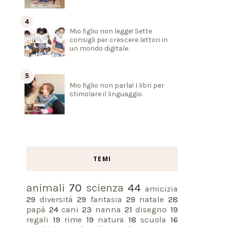
Mio figlio non legge! Sette
consigli per crescere lettori in
un mondo digitale.
Mio figlio non parla! I libri per
stimolare il linguaggio.
TEMI
animali
70
scienza
44
amicizia
29
diversità
29
fantasia
29
natale
28
papà
24
cani
23
nanna
21
disegno
19
regali
19
rime
19
natura
18
scuola
16