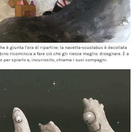
e è giunta l'ora di ripartire; la navetta-scuolabus è decollata
bino ricomincia a fare ciò che gli riesce meglio: disegnare. È a
 per spiarlo e, incuriosito, chiama i suoi compagni.