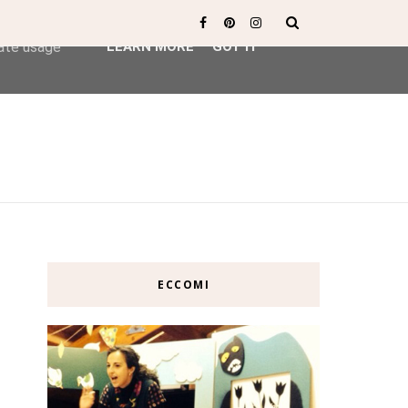
ser-agent
rate usage
LEARN MORE
GOT IT
ECCOMI