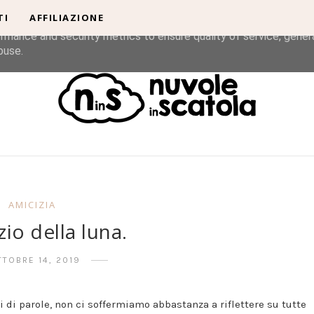
TI
AFFILIAZIONE
liver its services and to analyze traffic. Your IP address and u
rmance and security metrics to ensure quality of service, gene
buse.
AMICIZIA
nzio della luna.
TTOBRE 14, 2019
 di parole, non ci soffermiamo abbastanza a riflettere su tutte