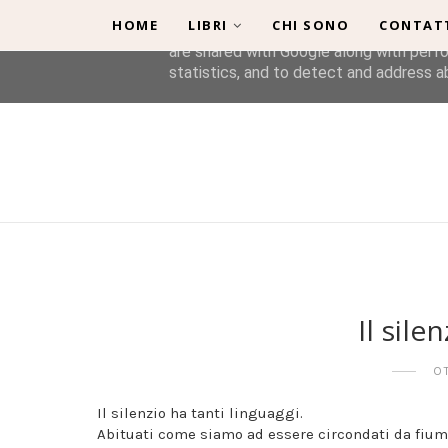
HOME
LIBRI
CHI SONO
CONTAT
This site uses cookies from Google to de
are shared with Google along with perfo
statistics, and to detect and address a
Il sile
O
Il silenzio ha tanti linguaggi.
Abituati come siamo ad essere circondati da fiumi