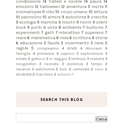
condivisione
14
fratelli e sorelle
14
paure
14
emozioni
12
halloween
12
avventura
11
morte
11
onomatopee
11
cibo
10
corpo umano
10
lettura
10
pannolino
10
amore
9
autostima
9
crescita
9
ecologia
9
mamma
9
mostri
9
nonni
9
silent
book
9
punti di vista
8
ambiente
7
bullismo
7
esperimenti
7
gatti
7
interattivo
7
supereroi
7
mare
6
matematica
6
noia
6
scrittura
6
storia
6
educazione
5
favole
5
inserimento
5
neve
5
regole
5
compleanno
4
difetti
4
dinosauri
4
famiglia
4
primavera
4
capricci
3
esplorazione
3
estate
3
gallucci
3
in viaggio
3
lentezza
3
maestra
3
neogenitori
3
neonato
3
resilienza
3
tempo
3
vacanze
3
autonomia
2
buio
2
carnevale
2
cucu
2
disabilità
2
macchine
2
autunno
1
SEARCH THIS BLOG