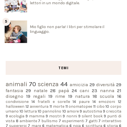
lettori in un mondo digitale.
Mio figlio non parla! I libri per stimolare il
linguaggio.
TEMI
animali
70
scienza
44
amicizia
29
diversità
29
fantasia
29
natale
28
papà
24
cani
23
nanna
21
disegno
19
regali
19
rime
19
natura
18
scuola
16
condivisione
14
fratelli e sorelle
14
paure
14
emozioni
12
halloween
12
avventura
11
morte
11
onomatopee
11
cibo
10
corpo
umano
10
lettura
10
pannolino
10
amore
9
autostima
9
crescita
9
ecologia
9
mamma
9
mostri
9
nonni
9
silent book
9
punti di
vista
8
ambiente
7
bullismo
7
esperimenti
7
gatti
7
interattivo
7
supereroi
7
mare
6
matematica
6
noia
6
scrittura
6
storia
6