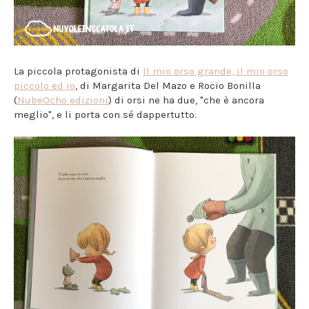
La piccola protagonista di
Il mio orso grande, il mio orso
piccolo ed io
, di Margarita Del Mazo e Rocio Bonilla
(
NubeOcho edizioni
) di orsi ne ha due, "che è ancora
meglio", e li porta con sé dappertutto.