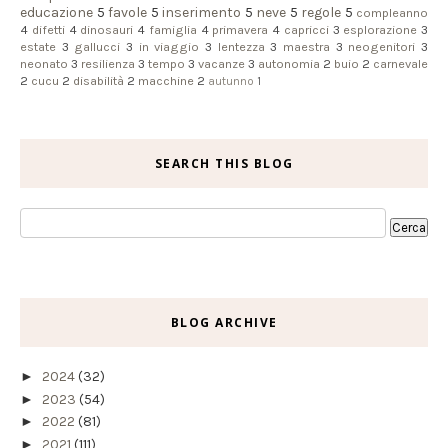
educazione
5
favole
5
inserimento
5
neve
5
regole
5
compleanno
4
difetti
4
dinosauri
4
famiglia
4
primavera
4
capricci
3
esplorazione
3
estate
3
gallucci
3
in viaggio
3
lentezza
3
maestra
3
neogenitori
3
neonato
3
resilienza
3
tempo
3
vacanze
3
autonomia
2
buio
2
carnevale
2
cucu
2
disabilità
2
macchine
2
autunno
1
SEARCH THIS BLOG
BLOG ARCHIVE
►
2024
(32)
►
2023
(54)
►
2022
(81)
►
2021
(111)