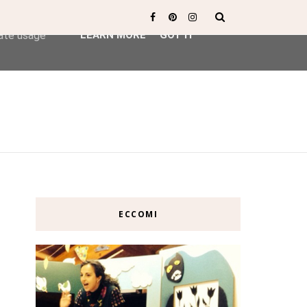
ser-agent
rate usage
LEARN MORE
GOT IT
ECCOMI