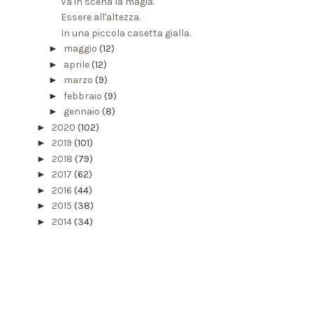
Va in scena la magia.
Essere all'altezza.
In una piccola casetta gialla.
►
maggio
(12)
►
aprile
(12)
►
marzo
(9)
►
febbraio
(9)
►
gennaio
(8)
►
2020
(102)
►
2019
(101)
►
2018
(79)
►
2017
(62)
►
2016
(44)
►
2015
(38)
►
2014
(34)