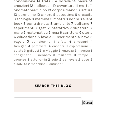
condivisione
14
fratelli e sorelle
14
paure
14
emozioni
12
halloween
12
avventura
11
morte
11
onomatopee
11
cibo
10
corpo umano
10
lettura
10
pannolino
10
amore
9
autostima
9
crescita
9
ecologia
9
mamma
9
mostri
9
nonni
9
silent
book
9
punti di vista
8
ambiente
7
bullismo
7
esperimenti
7
gatti
7
interattivo
7
supereroi
7
mare
6
matematica
6
noia
6
scrittura
6
storia
6
educazione
5
favole
5
inserimento
5
neve
5
regole
5
compleanno
4
difetti
4
dinosauri
4
famiglia
4
primavera
4
capricci
3
esplorazione
3
estate
3
gallucci
3
in viaggio
3
lentezza
3
maestra
3
neogenitori
3
neonato
3
resilienza
3
tempo
3
vacanze
3
autonomia
2
buio
2
carnevale
2
cucu
2
disabilità
2
macchine
2
autunno
1
SEARCH THIS BLOG