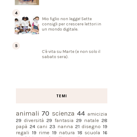
Mio figlio non legge! Sette
consigli per crescere lettori in
un mondo digitale.
C'è vita su Marte (e non solo il
sabato sera).
TEMI
animali
70
scienza
44
amicizia
29
diversità
29
fantasia
29
natale
28
papà
24
cani
23
nanna
21
disegno
19
regali
19
rime
19
natura
18
scuola
16