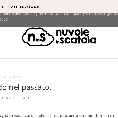
TI
AFFILIAZIONE
liver its services and to analyze traffic. Your IP address and u
rmance and security metrics to ensure quality of service, gene
buse.
DAI 7 ANNI
o nel passato.
IUGNO 30, 2021
 già in vacanza, e anche il blog si prende un paio di mesi di