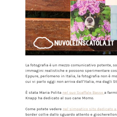
La fotografia è un mezzo comunicativo potente, sop
immagini realistiche e possono sperimentare così
Eppure, perlomeno in Italia, la fotografia non è molt
cui vi parlo oggi non arriva dall'Italia, ma dagli St
È stata Maria Polita
nel suo Scaffale Basso
a farmi
Knapp ha dedicato al suo cane Momo.
Come potete vedere
nel simpatico sito dedicato a
border collie dallo sguardo attento e giocherellone