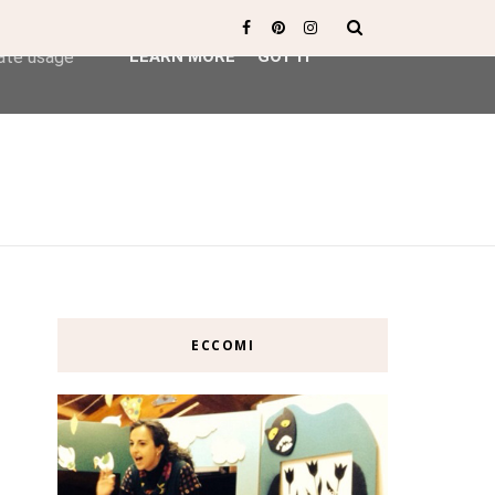
ser-agent
rate usage
LEARN MORE
GOT IT
ECCOMI