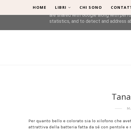
HOME
LIBRI
CHI SONO
CONTAT
This site uses cookies from Google to de
are shared with Google along with perfo
statistics, and to detect and address a
Tana
M
Per quanto bello e colorato sia lo xilofono che av
attrattiva della batteria fatta da sé con pentole e 