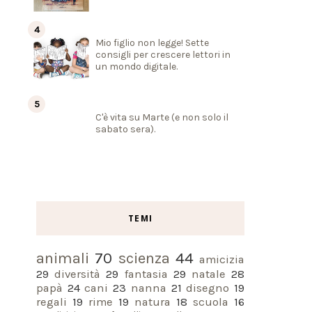
Mio figlio non legge! Sette
consigli per crescere lettori in
un mondo digitale.
C'è vita su Marte (e non solo il
sabato sera).
TEMI
animali
70
scienza
44
amicizia
29
diversità
29
fantasia
29
natale
28
papà
24
cani
23
nanna
21
disegno
19
regali
19
rime
19
natura
18
scuola
16