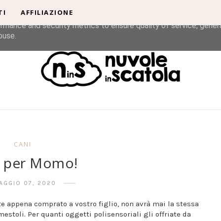
TI
AFFILIAZIONE
liver its services and to analyze traffic. Your IP address and u
rmance and security metrics to ensure quality of service, gene
buse.
CANI
 per Momo!
AGGIO 07, 2020
ete appena comprato a vostro figlio, non avrà mai la stessa
mestoli. Per quanti oggetti polisensoriali gli offriate da