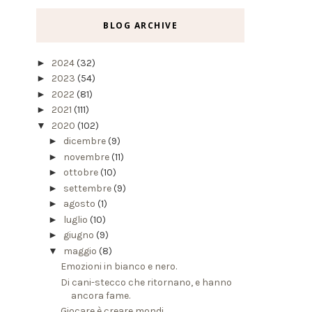
BLOG ARCHIVE
►
2024
(32)
►
2023
(54)
►
2022
(81)
►
2021
(111)
▼
2020
(102)
►
dicembre
(9)
►
novembre
(11)
►
ottobre
(10)
►
settembre
(9)
►
agosto
(1)
►
luglio
(10)
►
giugno
(9)
▼
maggio
(8)
Emozioni in bianco e nero.
Di cani-stecco che ritornano, e hanno
ancora fame.
Giocare è creare mondi.