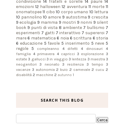
condivisione
14
fratelli e sorelle
14
paure
14
emozioni
12
halloween
12
avventura
11
morte
11
onomatopee
11
cibo
10
corpo umano
10
lettura
10
pannolino
10
amore
9
autostima
9
crescita
9
ecologia
9
mamma
9
mostri
9
nonni
9
silent
book
9
punti di vista
8
ambiente
7
bullismo
7
esperimenti
7
gatti
7
interattivo
7
supereroi
7
mare
6
matematica
6
noia
6
scrittura
6
storia
6
educazione
5
favole
5
inserimento
5
neve
5
regole
5
compleanno
4
difetti
4
dinosauri
4
famiglia
4
primavera
4
capricci
3
esplorazione
3
estate
3
gallucci
3
in viaggio
3
lentezza
3
maestra
3
neogenitori
3
neonato
3
resilienza
3
tempo
3
vacanze
3
autonomia
2
buio
2
carnevale
2
cucu
2
disabilità
2
macchine
2
autunno
1
SEARCH THIS BLOG