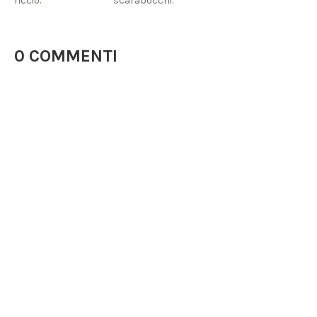
riccio.
scarabocchi.
0 COMMENTI