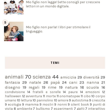
Mio figlio non legge! Sette consigli per crescere
lettori in un mondo digitale.
Mio figlio non parla! I libri per stimolare il
linguaggio.
TEMI
animali
70
scienza
44
amicizia
29
diversità
29
fantasia
29
natale
28
papà
24
cani
23
nanna
21
disegno
19
regali
19
rime
19
natura
18
scuola
16
condivisione
14
fratelli e sorelle
14
paure
14
emozioni
12
halloween
12
avventura
11
morte
11
onomatopee
11
cibo
10
corpo
umano
10
lettura
10
pannolino
10
amore
9
autostima
9
crescita
9
ecologia
9
mamma
9
mostri
9
nonni
9
silent book
9
punti di
vista
8
ambiente
7
bullismo
7
esperimenti
7
gatti
7
interattivo