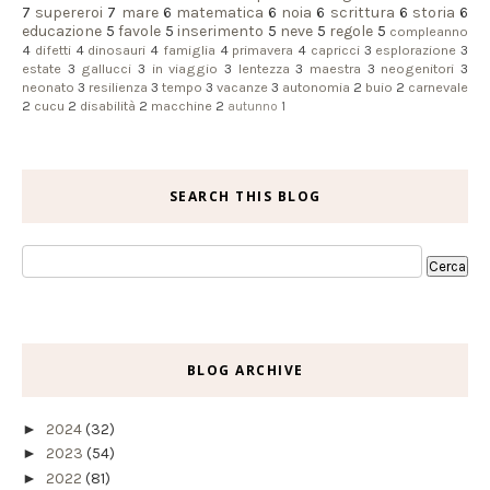
7
supereroi
7
mare
6
matematica
6
noia
6
scrittura
6
storia
6
educazione
5
favole
5
inserimento
5
neve
5
regole
5
compleanno
4
difetti
4
dinosauri
4
famiglia
4
primavera
4
capricci
3
esplorazione
3
estate
3
gallucci
3
in viaggio
3
lentezza
3
maestra
3
neogenitori
3
neonato
3
resilienza
3
tempo
3
vacanze
3
autonomia
2
buio
2
carnevale
2
cucu
2
disabilità
2
macchine
2
autunno
1
SEARCH THIS BLOG
BLOG ARCHIVE
►
2024
(32)
►
2023
(54)
►
2022
(81)