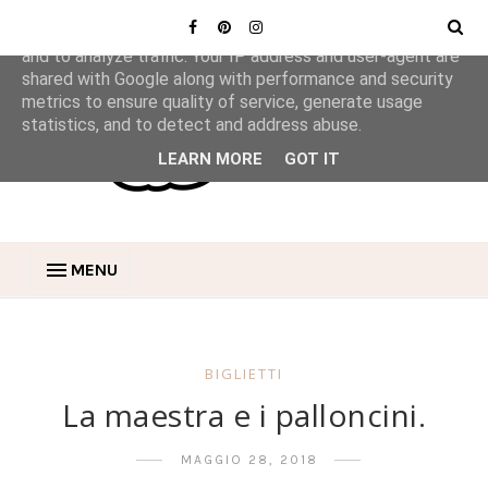
This site uses cookies from Google to deliver its services
and to analyze traffic. Your IP address and user-agent are
shared with Google along with performance and security
metrics to ensure quality of service, generate usage
statistics, and to detect and address abuse.
LEARN MORE
GOT IT
MENU
BIGLIETTI
La maestra e i palloncini.
MAGGIO 28, 2018