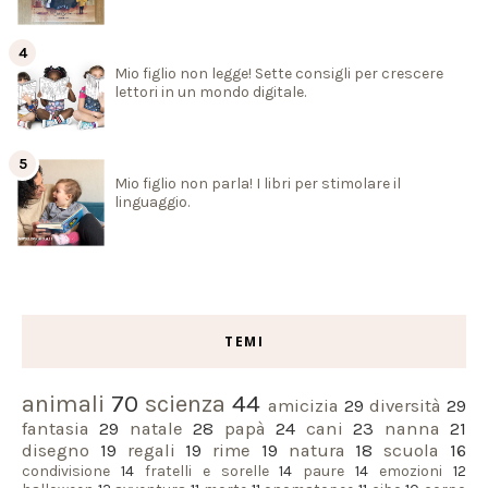
Mio figlio non legge! Sette consigli per crescere
lettori in un mondo digitale.
Mio figlio non parla! I libri per stimolare il
linguaggio.
TEMI
animali
70
scienza
44
amicizia
29
diversità
29
fantasia
29
natale
28
papà
24
cani
23
nanna
21
disegno
19
regali
19
rime
19
natura
18
scuola
16
condivisione
14
fratelli e sorelle
14
paure
14
emozioni
12