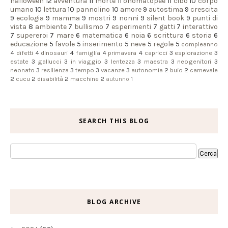
halloween
12
avventura
11
morte
11
onomatopee
11
cibo
10
corpo
umano
10
lettura
10
pannolino
10
amore
9
autostima
9
crescita
9
ecologia
9
mamma
9
mostri
9
nonni
9
silent book
9
punti di
vista
8
ambiente
7
bullismo
7
esperimenti
7
gatti
7
interattivo
7
supereroi
7
mare
6
matematica
6
noia
6
scrittura
6
storia
6
educazione
5
favole
5
inserimento
5
neve
5
regole
5
compleanno
4
difetti
4
dinosauri
4
famiglia
4
primavera
4
capricci
3
esplorazione
3
estate
3
gallucci
3
in viaggio
3
lentezza
3
maestra
3
neogenitori
3
neonato
3
resilienza
3
tempo
3
vacanze
3
autonomia
2
buio
2
carnevale
2
cucu
2
disabilità
2
macchine
2
autunno
1
SEARCH THIS BLOG
BLOG ARCHIVE