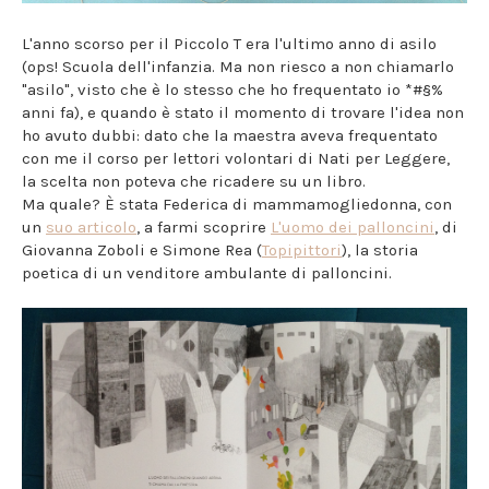
L'anno scorso per il Piccolo T era l'ultimo anno di asilo
(ops! Scuola dell'infanzia. Ma non riesco a non chiamarlo
"asilo", visto che è lo stesso che ho frequentato io *#§%
anni fa), e quando è stato il momento di trovare l'idea non
ho avuto dubbi: dato che la maestra aveva frequentato
con me il corso per lettori volontari di Nati per Leggere,
la scelta non poteva che ricadere su un libro.
Ma quale? È stata Federica di mammamogliedonna, con
un
suo articolo
, a farmi scoprire
L'uomo dei palloncini
, di
Giovanna Zoboli e Simone Rea (
Topipittori
), la storia
poetica di un venditore ambulante di palloncini.