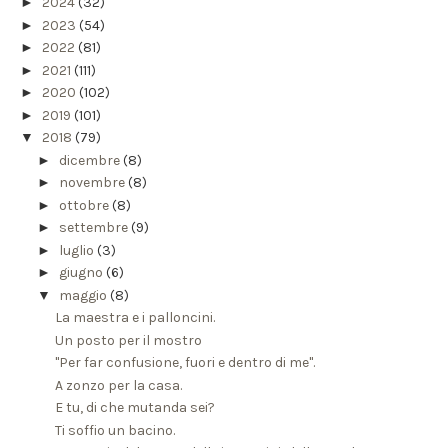
►
2024
(32)
►
2023
(54)
►
2022
(81)
►
2021
(111)
►
2020
(102)
►
2019
(101)
▼
2018
(79)
►
dicembre
(8)
►
novembre
(8)
►
ottobre
(8)
►
settembre
(9)
►
luglio
(3)
►
giugno
(6)
▼
maggio
(8)
La maestra e i palloncini.
Un posto per il mostro
"Per far confusione, fuori e dentro di me".
A zonzo per la casa.
E tu, di che mutanda sei?
Ti soffio un bacino.