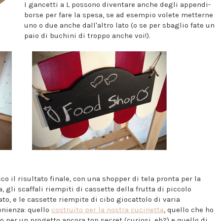
I gancetti a L possono diventare anche degli appendi-
borse per fare la spesa, se ad esempio volete metterne
uno o due anche dall'altro lato (o se per sbaglio fate un
paio di buchini di troppo anche voi!).
co il risultato finale, con una shopper di tela pronta per la
, gli scaffali riempiti di cassette della frutta di piccolo
to, e le cassette riempite di cibo giocattolo di varia
enienza: quello
costruito per la nostra cucinetta
, quello che ho
o per un progetto ancora top secret (curiosi, eh?) e quello di