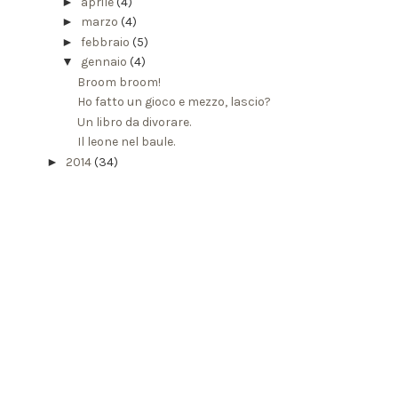
►
aprile
(4)
►
marzo
(4)
►
febbraio
(5)
▼
gennaio
(4)
Broom broom!
Ho fatto un gioco e mezzo, lascio?
Un libro da divorare.
Il leone nel baule.
►
2014
(34)