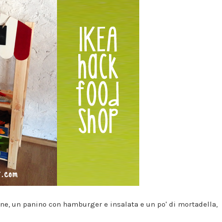
arne, un panino con hamburger e insalata e un po' di mortadella,