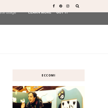
ser-agent
rate usage
LEARN MORE
GOT IT
ECCOMI