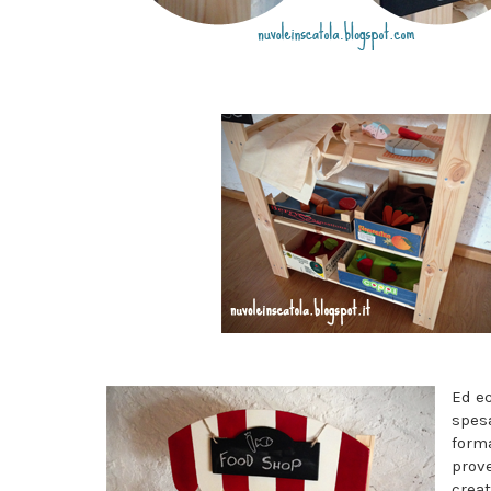
Ed ec
spesa
forma
prov
creat