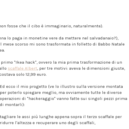
 non fosse che il cibo è immaginario, naturalmente).
onna lo paga in monetine vere da mettere nel salvadanaio?),
il mese scorso mi sono trasformata in folletto di Babbo Natale
ea.
 primo "Ikea hack", ovvero la mia prima trasformazione di un
allo
scaffale Albert
, per tre motivi: aveva le dimensioni giuste,
costava solo 12,99 euro.
Ed ecco il mio progetto (ve lo illustro sulla versione montata
per poterlo spiegare meglio, ma ovviamente tutte le diverse
operazioni di "hackeraggio" vanno fatte sui singoli pezzi prima
di montarli):
tagliare le assi più lunghe appena sopra il terzo scaffale per
ridurre l'altezza e recuperare uno degli scaffali,