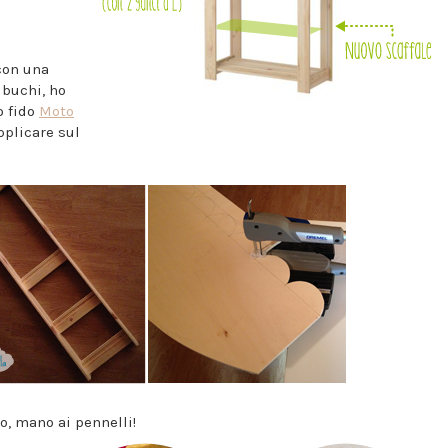
con una
 buchi, ho
o fido
Moto
pplicare sul
to, mano ai pennelli!