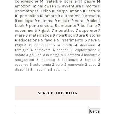
condivisione
14
fratelli e sorelle
14
paure
14
emozioni
12
halloween
12
avventura
11
morte
11
onomatopee
11
cibo
10
corpo umano
10
lettura
10
pannolino
10
amore
9
autostima
9
crescita
9
ecologia
9
mamma
9
mostri
9
nonni
9
silent
book
9
punti di vista
8
ambiente
7
bullismo
7
esperimenti
7
gatti
7
interattivo
7
supereroi
7
mare
6
matematica
6
noia
6
scrittura
6
storia
6
educazione
5
favole
5
inserimento
5
neve
5
regole
5
compleanno
4
difetti
4
dinosauri
4
famiglia
4
primavera
4
capricci
3
esplorazione
3
estate
3
gallucci
3
in viaggio
3
lentezza
3
maestra
3
neogenitori
3
neonato
3
resilienza
3
tempo
3
vacanze
3
autonomia
2
buio
2
carnevale
2
cucu
2
disabilità
2
macchine
2
autunno
1
SEARCH THIS BLOG