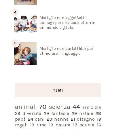
Mio figlio non legge! Sette
consigli per crescere lettori in
un mondo digitale.
Mio figlio non parla! I libri per
stimolare il linguaggio.
TEMI
animali
70
scienza
44
amicizia
29
diversità
29
fantasia
29
natale
28
papà
24
cani
23
nanna
21
disegno
19
regali
19
rime
19
natura
18
scuola
16