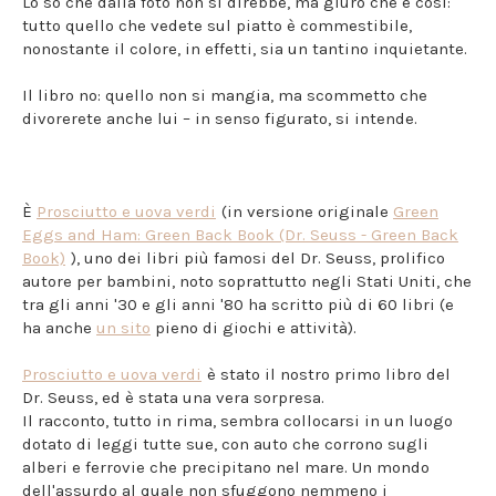
Lo so che dalla foto non si direbbe, ma giuro che è così:
tutto quello che vedete sul piatto è commestibile,
nonostante il colore, in effetti, sia un tantino inquietante.
Il libro no: quello non si mangia, ma scommetto che
divorerete anche lui – in senso figurato, si intende.
È
Prosciutto e uova verdi
(in versione originale
Green
Eggs and Ham: Green Back Book (Dr. Seuss - Green Back
Book)
), uno dei libri più famosi del Dr. Seuss, prolifico
autore per bambini, noto soprattutto negli Stati Uniti, che
tra gli anni '30 e gli anni '80 ha scritto più di 60 libri (e
ha anche
un sito
pieno di giochi e attività).
Prosciutto e uova verdi
è stato il nostro primo libro del
Dr. Seuss, ed è stata una vera sorpresa.
Il racconto, tutto in rima, sembra collocarsi in un luogo
dotato di leggi tutte sue, con auto che corrono sugli
alberi e ferrovie che precipitano nel mare. Un mondo
dell'assurdo al quale non sfuggono nemmeno i