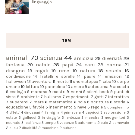
linguaggio.
TEMI
animali
70
scienza
44
amicizia
29
diversità
29
fantasia
29
natale
28
papà
24
cani
23
nanna
21
disegno
19
regali
19
rime
19
natura
18
scuola
16
condivisione
14
fratelli e sorelle
14
paure
14
emozioni
12
halloween
12
avventura
11
morte
11
onomatopee
11
cibo
10
corpo
umano
10
lettura
10
pannolino
10
amore
9
autostima
9
crescita
9
ecologia
9
mamma
9
mostri
9
nonni
9
silent book
9
punti di
vista
8
ambiente
7
bullismo
7
esperimenti
7
gatti
7
interattivo
7
supereroi
7
mare
6
matematica
6
noia
6
scrittura
6
storia
6
educazione
5
favole
5
inserimento
5
neve
5
regole
5
compleanno
4
difetti
4
dinosauri
4
famiglia
4
primavera
4
capricci
3
esplorazione
3
estate
3
gallucci
3
in viaggio
3
lentezza
3
maestra
3
neogenitori
3
neonato
3
resilienza
3
tempo
3
vacanze
3
autonomia
2
buio
2
carnevale
2
cucu
2
disabilità
2
macchine
2
autunno
1