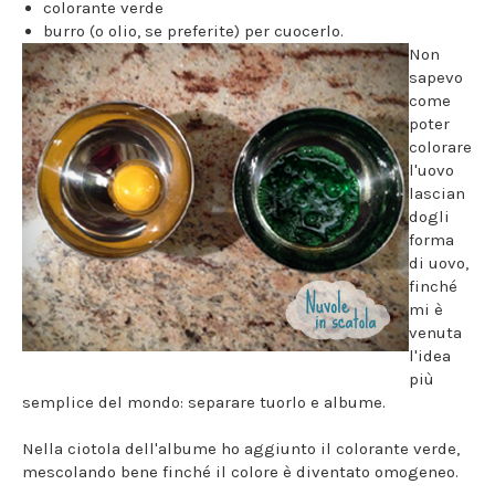
colorante verde
burro (o olio, se preferite) per cuocerlo.
Non
sapevo
come
poter
colorare
l'uovo
lascian
dogli
forma
di uovo,
finché
mi è
venuta
l'idea
più
semplice del mondo: separare tuorlo e albume.
Nella ciotola dell'albume ho aggiunto il colorante verde,
mescolando bene finché il colore è diventato omogeneo.