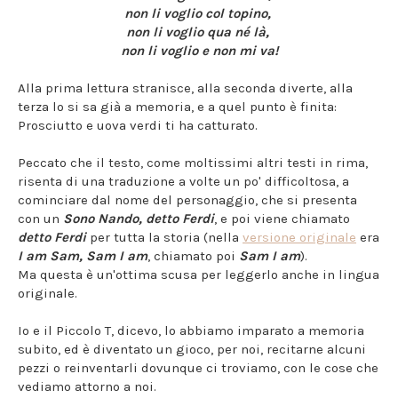
non li voglio col topino,
non li voglio qua né là,
non li voglio e non mi va!
Alla prima lettura stranisce, alla seconda diverte, alla
terza lo si sa già a memoria, e a quel punto è finita:
Prosciutto e uova verdi ti ha catturato.
Peccato che il testo, come moltissimi altri testi in rima,
risenta di una traduzione a volte un po' difficoltosa, a
cominciare dal nome del personaggio, che si presenta
con un
Sono Nando, detto Ferdi
, e poi viene chiamato
detto Ferdi
per tutta la storia (nella
versione originale
era
I am Sam, Sam I am
, chiamato poi
Sam I am
).
Ma questa è un'ottima scusa per leggerlo anche in lingua
originale.
Io e il Piccolo T, dicevo, lo abbiamo imparato a memoria
subito, ed è diventato un gioco, per noi, recitarne alcuni
pezzi o reinventarli dovunque ci troviamo, con le cose che
vediamo attorno a noi.