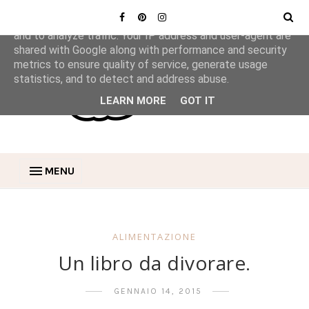
This site uses cookies from Google to deliver its services
and to analyze traffic. Your IP address and user-agent are
shared with Google along with performance and security
metrics to ensure quality of service, generate usage
statistics, and to detect and address abuse.
LEARN MORE
GOT IT
MENU
ALIMENTAZIONE
Un libro da divorare.
GENNAIO 14, 2015