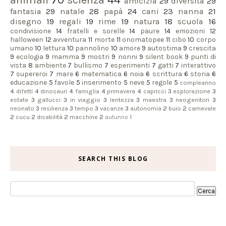
amicizia
29
diversità
29
fantasia
29
natale
28
papà
24
cani
23
nanna
21
disegno
19
regali
19
rime
19
natura
18
scuola
16
condivisione
14
fratelli e sorelle
14
paure
14
emozioni
12
halloween
12
avventura
11
morte
11
onomatopee
11
cibo
10
corpo
umano
10
lettura
10
pannolino
10
amore
9
autostima
9
crescita
9
ecologia
9
mamma
9
mostri
9
nonni
9
silent book
9
punti di
vista
8
ambiente
7
bullismo
7
esperimenti
7
gatti
7
interattivo
7
supereroi
7
mare
6
matematica
6
noia
6
scrittura
6
storia
6
educazione
5
favole
5
inserimento
5
neve
5
regole
5
compleanno
4
difetti
4
dinosauri
4
famiglia
4
primavera
4
capricci
3
esplorazione
3
estate
3
gallucci
3
in viaggio
3
lentezza
3
maestra
3
neogenitori
3
neonato
3
resilienza
3
tempo
3
vacanze
3
autonomia
2
buio
2
carnevale
2
cucu
2
disabilità
2
macchine
2
autunno
1
SEARCH THIS BLOG