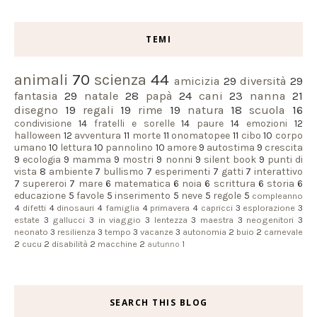
TEMI
animali
70
scienza
44
amicizia
29
diversità
29
fantasia
29
natale
28
papà
24
cani
23
nanna
21
disegno
19
regali
19
rime
19
natura
18
scuola
16
condivisione
14
fratelli e sorelle
14
paure
14
emozioni
12
halloween
12
avventura
11
morte
11
onomatopee
11
cibo
10
corpo
umano
10
lettura
10
pannolino
10
amore
9
autostima
9
crescita
9
ecologia
9
mamma
9
mostri
9
nonni
9
silent book
9
punti di
vista
8
ambiente
7
bullismo
7
esperimenti
7
gatti
7
interattivo
7
supereroi
7
mare
6
matematica
6
noia
6
scrittura
6
storia
6
educazione
5
favole
5
inserimento
5
neve
5
regole
5
compleanno
4
difetti
4
dinosauri
4
famiglia
4
primavera
4
capricci
3
esplorazione
3
estate
3
gallucci
3
in viaggio
3
lentezza
3
maestra
3
neogenitori
3
neonato
3
resilienza
3
tempo
3
vacanze
3
autonomia
2
buio
2
carnevale
2
cucu
2
disabilità
2
macchine
2
autunno
1
SEARCH THIS BLOG