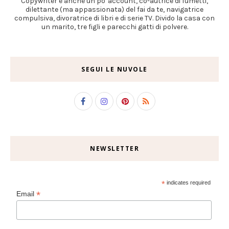
Copywriter e anche un po' account, co-autrice di fumetti,
dilettante (ma appassionata) del fai da te, navigatrice
compulsiva, divoratrice di libri e di serie TV. Divido la casa con
un marito, tre figli e parecchi gatti di polvere.
SEGUI LE NUVOLE
NEWSLETTER
*
indicates required
*
Email