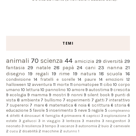
TEMI
animali
70
scienza
44
amicizia
29
diversità
29
fantasia
29
natale
28
papà
24
cani
23
nanna
21
disegno
19
regali
19
rime
19
natura
18
scuola
16
condivisione
14
fratelli e sorelle
14
paure
14
emozioni
12
halloween
12
avventura
11
morte
11
onomatopee
11
cibo
10
corpo
umano
10
lettura
10
pannolino
10
amore
9
autostima
9
crescita
9
ecologia
9
mamma
9
mostri
9
nonni
9
silent book
9
punti di
vista
8
ambiente
7
bullismo
7
esperimenti
7
gatti
7
interattivo
7
supereroi
7
mare
6
matematica
6
noia
6
scrittura
6
storia
6
educazione
5
favole
5
inserimento
5
neve
5
regole
5
compleanno
4
difetti
4
dinosauri
4
famiglia
4
primavera
4
capricci
3
esplorazione
3
estate
3
gallucci
3
in viaggio
3
lentezza
3
maestra
3
neogenitori
3
neonato
3
resilienza
3
tempo
3
vacanze
3
autonomia
2
buio
2
carnevale
2
cucu
2
disabilità
2
macchine
2
autunno
1