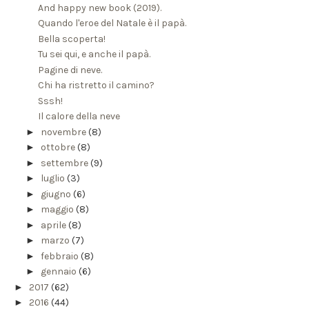
And happy new book (2019).
Quando l'eroe del Natale è il papà.
Bella scoperta!
Tu sei qui, e anche il papà.
Pagine di neve.
Chi ha ristretto il camino?
Sssh!
Il calore della neve
►
novembre
(8)
►
ottobre
(8)
►
settembre
(9)
►
luglio
(3)
►
giugno
(6)
►
maggio
(8)
►
aprile
(8)
►
marzo
(7)
►
febbraio
(8)
►
gennaio
(6)
►
2017
(62)
►
2016
(44)