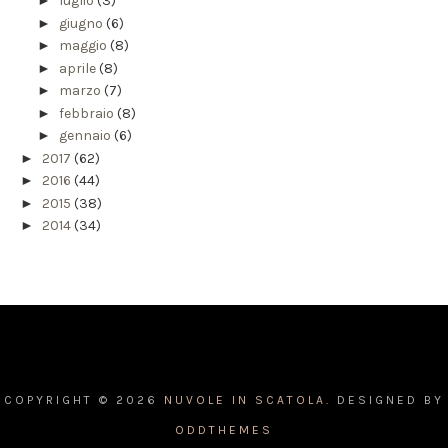
►
luglio
(3)
►
giugno
(6)
►
maggio
(8)
►
aprile
(8)
►
marzo
(7)
►
febbraio
(8)
►
gennaio
(6)
►
2017
(62)
►
2016
(44)
►
2015
(38)
►
2014
(34)
COPYRIGHT ©
2026
NUVOLE IN SCATOLA.
DESIGNED BY
ODDTHEMES