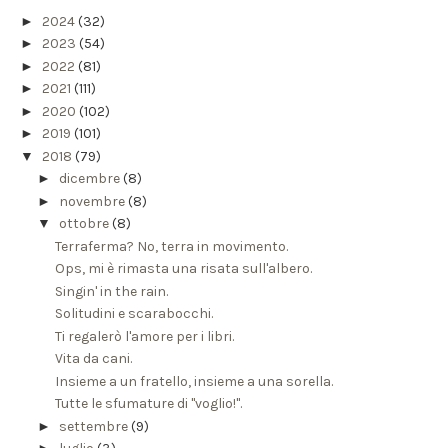
►
2024
(32)
►
2023
(54)
►
2022
(81)
►
2021
(111)
►
2020
(102)
►
2019
(101)
▼
2018
(79)
►
dicembre
(8)
►
novembre
(8)
▼
ottobre
(8)
Terraferma? No, terra in movimento.
Ops, mi è rimasta una risata sull'albero.
Singin' in the rain.
Solitudini e scarabocchi.
Ti regalerò l'amore per i libri.
Vita da cani.
Insieme a un fratello, insieme a una sorella.
Tutte le sfumature di "voglio!".
►
settembre
(9)