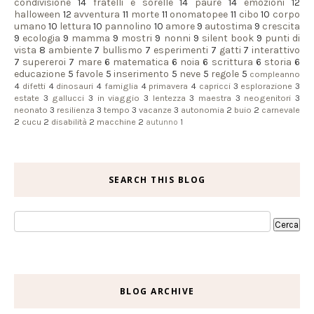
condivisione
14
fratelli e sorelle
14
paure
14
emozioni
12
halloween
12
avventura
11
morte
11
onomatopee
11
cibo
10
corpo
umano
10
lettura
10
pannolino
10
amore
9
autostima
9
crescita
9
ecologia
9
mamma
9
mostri
9
nonni
9
silent book
9
punti di
vista
8
ambiente
7
bullismo
7
esperimenti
7
gatti
7
interattivo
7
supereroi
7
mare
6
matematica
6
noia
6
scrittura
6
storia
6
educazione
5
favole
5
inserimento
5
neve
5
regole
5
compleanno
4
difetti
4
dinosauri
4
famiglia
4
primavera
4
capricci
3
esplorazione
3
estate
3
gallucci
3
in viaggio
3
lentezza
3
maestra
3
neogenitori
3
neonato
3
resilienza
3
tempo
3
vacanze
3
autonomia
2
buio
2
carnevale
2
cucu
2
disabilità
2
macchine
2
autunno
1
SEARCH THIS BLOG
BLOG ARCHIVE