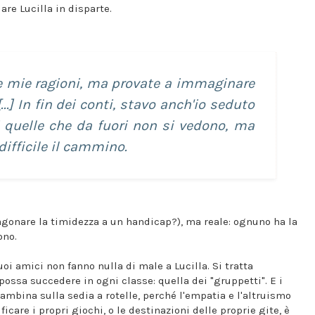
are Lucilla in disparte.
le mie ragioni, ma provate a immaginare
..] In fin dei conti, stavo anch'io seduto
i quelle che da fuori non si vedono, ma
ifficile il cammino.
gonare la timidezza a un handicap?), ma reale: ognuno ha la
ono.
oi amici non fanno nulla di male a Lucilla. Si tratta
ossa succedere in ogni classe: quella dei "gruppetti". E i
ambina sulla sedia a rotelle, perché l'empatia e l'altruismo
care i propri giochi, o le destinazioni delle proprie gite, è