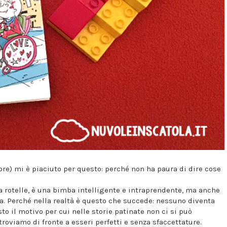
ore) mi è piaciuto per questo: perché non ha paura di dire cose
a rotelle, è una bimba intelligente e intraprendente, ma anche
a. Perché nella realtà è questo che succede: nessuno diventa
to il motivo per cui nelle storie patinate non ci si può
roviamo di fronte a esseri perfetti e senza sfaccettature.