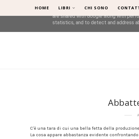
HOME
LIBRI
CHI SONO
CONTAT
This site uses cookies from Google to de
are shared with Google along with perfo
statistics, and to detect and address a
Abbatte
C'è una tara di cui una bella fetta della produzione 
La cosa appare abbastanza evidente confrontando se