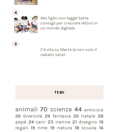
Mio figlio non legge! Sette
consigli per crescere lettori in
un mondo digitale.
C'è vita su Marte (e non solo il
sabato sera).
TEMI
animali
70
scienza
44
amicizia
29
diversità
29
fantasia
29
natale
28
papà
24
cani
23
nanna
21
disegno
19
regali
19
rime
19
natura
18
scuola
16