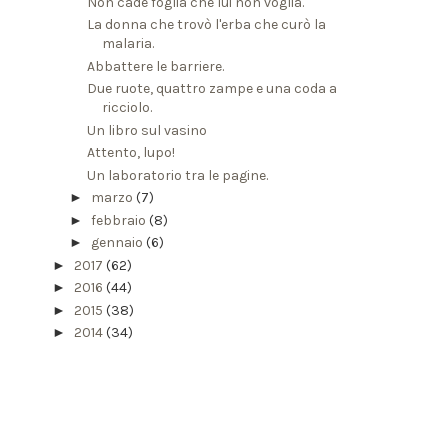
Non cade foglia che lui non voglia.
La donna che trovò l'erba che curò la
malaria.
Abbattere le barriere.
Due ruote, quattro zampe e una coda a
ricciolo.
Un libro sul vasino
Attento, lupo!
Un laboratorio tra le pagine.
►
marzo
(7)
►
febbraio
(8)
►
gennaio
(6)
►
2017
(62)
►
2016
(44)
►
2015
(38)
►
2014
(34)