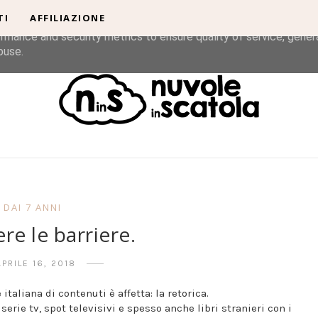
TI
AFFILIAZIONE
liver its services and to analyze traffic. Your IP address and u
rmance and security metrics to ensure quality of service, gene
buse.
DAI 7 ANNI
re le barriere.
APRILE 16, 2018
italiana di contenuti è affetta: la retorica.
rie tv, spot televisivi e spesso anche libri stranieri con i