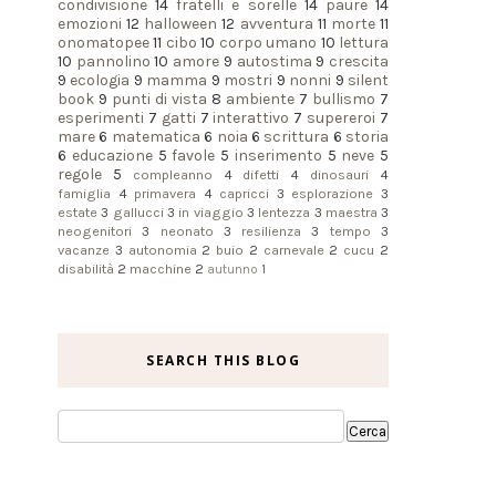
condivisione
14
fratelli e sorelle
14
paure
14
emozioni
12
halloween
12
avventura
11
morte
11
onomatopee
11
cibo
10
corpo umano
10
lettura
10
pannolino
10
amore
9
autostima
9
crescita
9
ecologia
9
mamma
9
mostri
9
nonni
9
silent
book
9
punti di vista
8
ambiente
7
bullismo
7
esperimenti
7
gatti
7
interattivo
7
supereroi
7
mare
6
matematica
6
noia
6
scrittura
6
storia
6
educazione
5
favole
5
inserimento
5
neve
5
regole
5
compleanno
4
difetti
4
dinosauri
4
famiglia
4
primavera
4
capricci
3
esplorazione
3
estate
3
gallucci
3
in viaggio
3
lentezza
3
maestra
3
neogenitori
3
neonato
3
resilienza
3
tempo
3
vacanze
3
autonomia
2
buio
2
carnevale
2
cucu
2
disabilità
2
macchine
2
autunno
1
SEARCH THIS BLOG