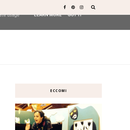
ser-agent
rate usage
LEARN MORE
GOT IT
ECCOMI