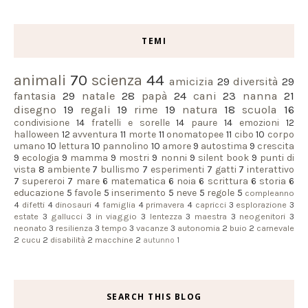
TEMI
animali
70
scienza
44
amicizia
29
diversità
29
fantasia
29
natale
28
papà
24
cani
23
nanna
21
disegno
19
regali
19
rime
19
natura
18
scuola
16
condivisione
14
fratelli e sorelle
14
paure
14
emozioni
12
halloween
12
avventura
11
morte
11
onomatopee
11
cibo
10
corpo
umano
10
lettura
10
pannolino
10
amore
9
autostima
9
crescita
9
ecologia
9
mamma
9
mostri
9
nonni
9
silent book
9
punti di
vista
8
ambiente
7
bullismo
7
esperimenti
7
gatti
7
interattivo
7
supereroi
7
mare
6
matematica
6
noia
6
scrittura
6
storia
6
educazione
5
favole
5
inserimento
5
neve
5
regole
5
compleanno
4
difetti
4
dinosauri
4
famiglia
4
primavera
4
capricci
3
esplorazione
3
estate
3
gallucci
3
in viaggio
3
lentezza
3
maestra
3
neogenitori
3
neonato
3
resilienza
3
tempo
3
vacanze
3
autonomia
2
buio
2
carnevale
2
cucu
2
disabilità
2
macchine
2
autunno
1
SEARCH THIS BLOG