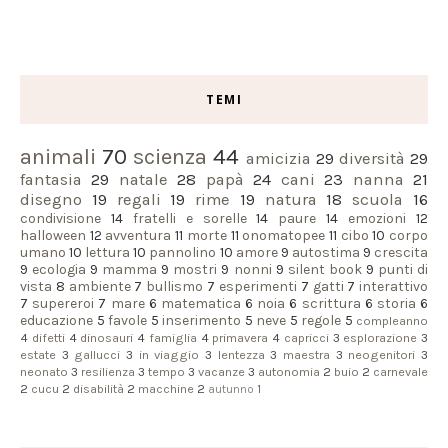
TEMI
animali
70
scienza
44
amicizia
29
diversità
29
fantasia
29
natale
28
papà
24
cani
23
nanna
21
disegno
19
regali
19
rime
19
natura
18
scuola
16
condivisione
14
fratelli e sorelle
14
paure
14
emozioni
12
halloween
12
avventura
11
morte
11
onomatopee
11
cibo
10
corpo
umano
10
lettura
10
pannolino
10
amore
9
autostima
9
crescita
9
ecologia
9
mamma
9
mostri
9
nonni
9
silent book
9
punti di
vista
8
ambiente
7
bullismo
7
esperimenti
7
gatti
7
interattivo
7
supereroi
7
mare
6
matematica
6
noia
6
scrittura
6
storia
6
educazione
5
favole
5
inserimento
5
neve
5
regole
5
compleanno
4
difetti
4
dinosauri
4
famiglia
4
primavera
4
capricci
3
esplorazione
3
estate
3
gallucci
3
in viaggio
3
lentezza
3
maestra
3
neogenitori
3
neonato
3
resilienza
3
tempo
3
vacanze
3
autonomia
2
buio
2
carnevale
2
cucu
2
disabilità
2
macchine
2
autunno
1