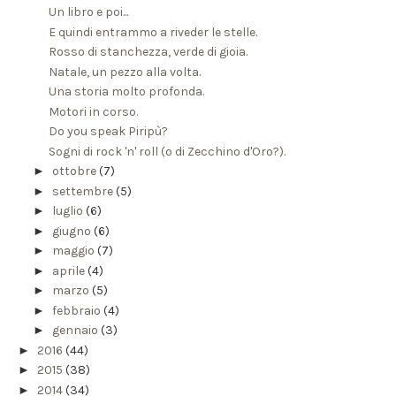
Un libro e poi...
E quindi entrammo a riveder le stelle.
Rosso di stanchezza, verde di gioia.
Natale, un pezzo alla volta.
Una storia molto profonda.
Motori in corso.
Do you speak Piripù?
Sogni di rock 'n' roll (o di Zecchino d'Oro?).
►
ottobre
(7)
►
settembre
(5)
►
luglio
(6)
►
giugno
(6)
►
maggio
(7)
►
aprile
(4)
►
marzo
(5)
►
febbraio
(4)
►
gennaio
(3)
►
2016
(44)
►
2015
(38)
►
2014
(34)