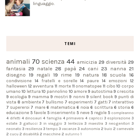
linguaggio.
TEMI
animali
70
scienza
44
amicizia
29
diversità
29
fantasia
29
natale
28
papà
24
cani
23
nanna
21
disegno
19
regali
19
rime
19
natura
18
scuola
16
condivisione
14
fratelli e sorelle
14
paure
14
emozioni
12
halloween
12
avventura
11
morte
11
onomatopee
11
cibo
10
corpo
umano
10
lettura
10
pannolino
10
amore
9
autostima
9
crescita
9
ecologia
9
mamma
9
mostri
9
nonni
9
silent book
9
punti di
vista
8
ambiente
7
bullismo
7
esperimenti
7
gatti
7
interattivo
7
supereroi
7
mare
6
matematica
6
noia
6
scrittura
6
storia
6
educazione
5
favole
5
inserimento
5
neve
5
regole
5
compleanno
4
difetti
4
dinosauri
4
famiglia
4
primavera
4
capricci
3
esplorazione
3
estate
3
gallucci
3
in viaggio
3
lentezza
3
maestra
3
neogenitori
3
neonato
3
resilienza
3
tempo
3
vacanze
3
autonomia
2
buio
2
carnevale
2
cucu
2
disabilità
2
macchine
2
autunno
1