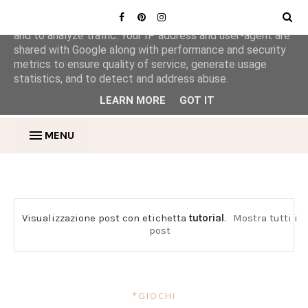
This site uses cookies from Google to deliver its services
and to analyze traffic. Your IP address and user-agent are
shared with Google along with performance and security
metrics to ensure quality of service, generate usage
statistics, and to detect and address abuse.
LEARN MORE
GOT IT
MENU
Visualizzazione post con etichetta
tutorial
.
Mostra tutti i
post
*GIOCHI