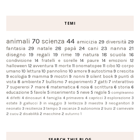
TEMI
animali
70
scienza
44
amicizia
29
diversità
29
fantasia
29
natale
28
papà
24
cani
23
nanna
21
disegno
19
regali
19
rime
19
natura
18
scuola
16
condivisione
14
fratelli e sorelle
14
paure
14
emozioni
12
halloween
12
avventura
11
morte
11
onomatopee
11
cibo
10
corpo
umano
10
lettura
10
pannolino
10
amore
9
autostima
9
crescita
9
ecologia
9
mamma
9
mostri
9
nonni
9
silent book
9
punti di
vista
8
ambiente
7
bullismo
7
esperimenti
7
gatti
7
interattivo
7
supereroi
7
mare
6
matematica
6
noia
6
scrittura
6
storia
6
educazione
5
favole
5
inserimento
5
neve
5
regole
5
compleanno
4
difetti
4
dinosauri
4
famiglia
4
primavera
4
capricci
3
esplorazione
3
estate
3
gallucci
3
in viaggio
3
lentezza
3
maestra
3
neogenitori
3
neonato
3
resilienza
3
tempo
3
vacanze
3
autonomia
2
buio
2
carnevale
2
cucu
2
disabilità
2
macchine
2
autunno
1
SEARCH THIS BLOG