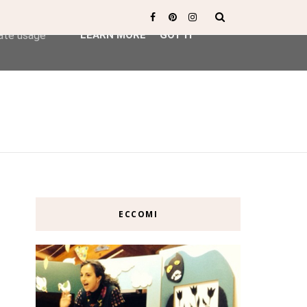
ser-agent
rate usage
LEARN MORE
GOT IT
ECCOMI