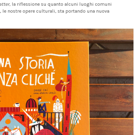
atter
, la riflessione su quanto alcuni luoghi comuni
i, le nostre opere culturali, sta portando una nuova