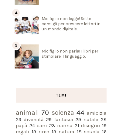
Mio figlio non legge! Sette
consigli per crescere lettori in
un mondo digitale.
Mio figlio non parla! I libri per
stimolare il linguaggio.
TEMI
animali
70
scienza
44
amicizia
29
diversità
29
fantasia
29
natale
28
papà
24
cani
23
nanna
21
disegno
19
regali
19
rime
19
natura
18
scuola
16