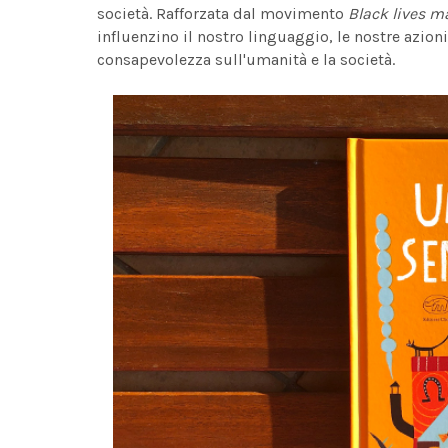
società. Rafforzata dal movimento
Black lives m
influenzino il nostro linguaggio, le nostre azion
consapevolezza sull'umanità e la società.