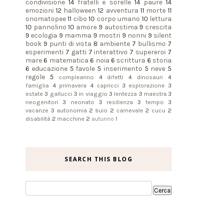
condivisione
14
fratelli e sorelle
14
paure
14
emozioni
12
halloween
12
avventura
11
morte
11
onomatopee
11
cibo
10
corpo umano
10
lettura
10
pannolino
10
amore
9
autostima
9
crescita
9
ecologia
9
mamma
9
mostri
9
nonni
9
silent
book
9
punti di vista
8
ambiente
7
bullismo
7
esperimenti
7
gatti
7
interattivo
7
supereroi
7
mare
6
matematica
6
noia
6
scrittura
6
storia
6
educazione
5
favole
5
inserimento
5
neve
5
regole
5
compleanno
4
difetti
4
dinosauri
4
famiglia
4
primavera
4
capricci
3
esplorazione
3
estate
3
gallucci
3
in viaggio
3
lentezza
3
maestra
3
neogenitori
3
neonato
3
resilienza
3
tempo
3
vacanze
3
autonomia
2
buio
2
carnevale
2
cucu
2
disabilità
2
macchine
2
autunno
1
SEARCH THIS BLOG