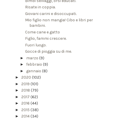
Bimbi selvaggi, orsi educati.
Risate in coppia.
Giovani carini e disoccupati.
Mio figlio non mangia! Cibo e libri per
bambini.
Come cane e gatto
Figlio, fammi crescere.
Fuori luogo.
Gocce di pioggia su di me.
►
marzo
(9)
►
febbraio
(9)
►
gennaio
(8)
►
2020
(102)
►
2019
(101)
►
2018
(79)
►
2017
(62)
►
2016
(44)
►
2015
(38)
►
2014
(34)