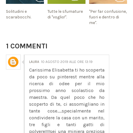
Solitudini e
Tutte le sfumature
"Per far confusione,
scarabocchi.
di "voglio!".
fuori e dentro di
me".
1 COMMENTI
LAURA
10 AGOSTO 2019 ALLE ORE 13:19
Carissima Elisabetta ti ho scoperta
da poco su pinterest mentre alla
ricerca di odee per il mio
prossimo anno scolastico da
maestra. Da quel poco che ho
scoperto di te, ci assomigliano in
tante cose.....specialmente nel
condividere la casa con un marito,
tre figli e tanti gatti di
polvere!!!!sei una miniera preziosa