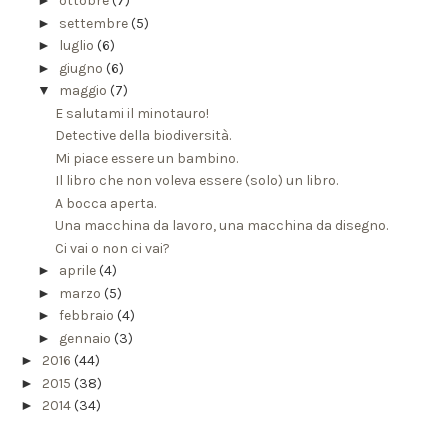
►
ottobre
(7)
►
settembre
(5)
►
luglio
(6)
►
giugno
(6)
▼
maggio
(7)
E salutami il minotauro!
Detective della biodiversità.
Mi piace essere un bambino.
Il libro che non voleva essere (solo) un libro.
A bocca aperta.
Una macchina da lavoro, una macchina da disegno.
Ci vai o non ci vai?
►
aprile
(4)
►
marzo
(5)
►
febbraio
(4)
►
gennaio
(3)
►
2016
(44)
►
2015
(38)
►
2014
(34)