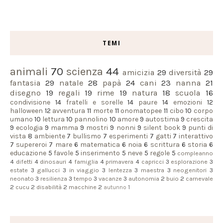
TEMI
animali
70
scienza
44
amicizia
29
diversità
29
fantasia
29
natale
28
papà
24
cani
23
nanna
21
disegno
19
regali
19
rime
19
natura
18
scuola
16
condivisione
14
fratelli e sorelle
14
paure
14
emozioni
12
halloween
12
avventura
11
morte
11
onomatopee
11
cibo
10
corpo
umano
10
lettura
10
pannolino
10
amore
9
autostima
9
crescita
9
ecologia
9
mamma
9
mostri
9
nonni
9
silent book
9
punti di
vista
8
ambiente
7
bullismo
7
esperimenti
7
gatti
7
interattivo
7
supereroi
7
mare
6
matematica
6
noia
6
scrittura
6
storia
6
educazione
5
favole
5
inserimento
5
neve
5
regole
5
compleanno
4
difetti
4
dinosauri
4
famiglia
4
primavera
4
capricci
3
esplorazione
3
estate
3
gallucci
3
in viaggio
3
lentezza
3
maestra
3
neogenitori
3
neonato
3
resilienza
3
tempo
3
vacanze
3
autonomia
2
buio
2
carnevale
2
cucu
2
disabilità
2
macchine
2
autunno
1