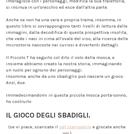
interagisce con i personaggi, modifica la sua traiettoria,
si insinua in un'orecchio ed esce dall'altra parte.
Anche se non ha una vera e propria trama, insomma, in
questo libro si sovrappongono tanti livelli di lettura delle
immagini, dalla decodifica di questa prospettiva insolita,
che vede i nasi in cima all'ovale del viso, alla ricerca delle
microstorie nascoste nei curiosi e divertenti dettagli.
Il Piccolo T ha seguito col dito il volo della mosca, e
insieme abbiamo creato la nostra storia, immaginando
un ruolo per ognuno dei personaggi.
Insomma: anche da uno sbadiglio può nascere un gioco.
Anzi, due.
Immedesimandomi in questa piccola mosca porta-sonno,
ho costruito
IL GIOCO DEGLI SBADIGLI.
(se vi piace, scaricate il
pdf stampabile
e giocate anche
voi.)