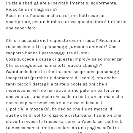
inizia a sbadigliare e inevitabilmente si addormenta.
Riuscite a immaginarlo?
Ecco: io no. Perché anche se sì, in effetti può far
sbadigliare, per un bimbo curioso questo libro è tutt'altro
che soporifero.
Chi si nasconde dietro queste enormi fauci? Riuscite a
riconoscere tutti i personaggi, umani e animali? Che
rapporto hanno i personaggi tra di loro?
Cosa succede a causa di questa improvvisa sonnolenza?
Che conseguenze hanno tutti questi sbadigli?
Guardando bene le illustrazioni, scopriamo personaggi
inaspettati (perché un domatore di leoni?), ma anche
tanti piccoli dettagli e tante piccole azioni che si
inseriscono nel filo narrativo principale: un palloncino
che vola via, una mela che cade in testa, un animale che
non si capisce bene cosa sia e cosa ci faccia lì.
E poi c'è la mosca (sì, ho deciso che è una mosca, di
quelle che di solito ronzano e disturbano il sonno e che
stavolta invece lo trasporta, come un'ape fa col polline).
La mosca non si limita a volare da una pagina all'altra: