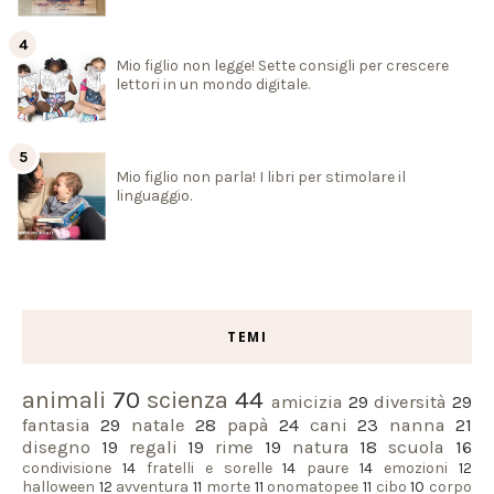
Mio figlio non legge! Sette consigli per crescere
lettori in un mondo digitale.
Mio figlio non parla! I libri per stimolare il
linguaggio.
TEMI
animali
70
scienza
44
amicizia
29
diversità
29
fantasia
29
natale
28
papà
24
cani
23
nanna
21
disegno
19
regali
19
rime
19
natura
18
scuola
16
condivisione
14
fratelli e sorelle
14
paure
14
emozioni
12
halloween
12
avventura
11
morte
11
onomatopee
11
cibo
10
corpo