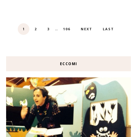
...
2
3
106
NEXT
LAST
1
ECCOMI