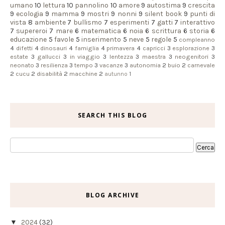
umano
10
lettura
10
pannolino
10
amore
9
autostima
9
crescita
9
ecologia
9
mamma
9
mostri
9
nonni
9
silent book
9
punti di
vista
8
ambiente
7
bullismo
7
esperimenti
7
gatti
7
interattivo
7
supereroi
7
mare
6
matematica
6
noia
6
scrittura
6
storia
6
educazione
5
favole
5
inserimento
5
neve
5
regole
5
compleanno
4
difetti
4
dinosauri
4
famiglia
4
primavera
4
capricci
3
esplorazione
3
estate
3
gallucci
3
in viaggio
3
lentezza
3
maestra
3
neogenitori
3
neonato
3
resilienza
3
tempo
3
vacanze
3
autonomia
2
buio
2
carnevale
2
cucu
2
disabilità
2
macchine
2
autunno
1
SEARCH THIS BLOG
BLOG ARCHIVE
▼
2024
(32)