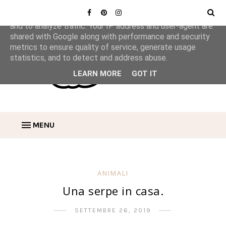
This site uses cookies from Google to deliver its services
and to analyze traffic. Your IP address and user-agent are
shared with Google along with performance and security
metrics to ensure quality of service, generate usage
statistics, and to detect and address abuse.
LEARN MORE
GOT IT
MENU
ANIMALI
Una serpe in casa.
SETTEMBRE 26, 2019