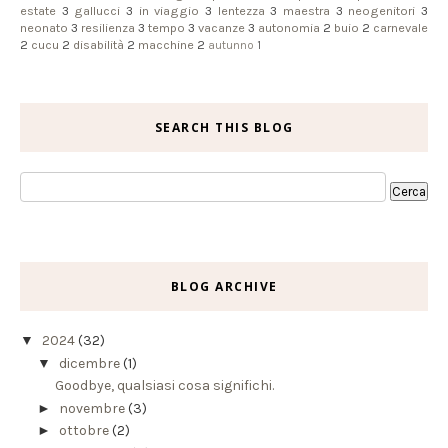
estate
3
gallucci
3
in viaggio
3
lentezza
3
maestra
3
neogenitori
3
neonato
3
resilienza
3
tempo
3
vacanze
3
autonomia
2
buio
2
carnevale
2
cucu
2
disabilità
2
macchine
2
autunno
1
SEARCH THIS BLOG
BLOG ARCHIVE
▼
2024
(32)
▼
dicembre
(1)
Goodbye, qualsiasi cosa significhi.
►
novembre
(3)
►
ottobre
(2)