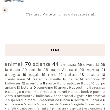
C'è vita su Marte (e non solo il sabato sera).
TEMI
animali
70
scienza
44
amicizia
29
diversità
29
fantasia
29
natale
28
papà
24
cani
23
nanna
21
disegno
19
regali
19
rime
19
natura
18
scuola
16
condivisione
14
fratelli e sorelle
14
paure
14
emozioni
12
halloween
12
avventura
11
morte
11
onomatopee
11
cibo
10
corpo
umano
10
lettura
10
pannolino
10
amore
9
autostima
9
crescita
9
ecologia
9
mamma
9
mostri
9
nonni
9
silent book
9
punti di
vista
8
ambiente
7
bullismo
7
esperimenti
7
gatti
7
interattivo
7
supereroi
7
mare
6
matematica
6
noia
6
scrittura
6
storia
6
educazione
5
favole
5
inserimento
5
neve
5
regole
5
compleanno
4
difetti
4
dinosauri
4
famiglia
4
primavera
4
capricci
3
esplorazione
3